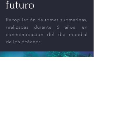
futuro
Recopilación de tomas submarinas,
realizadas
durante
6 años, en
conmemoración del día mundial
de los
océanos.